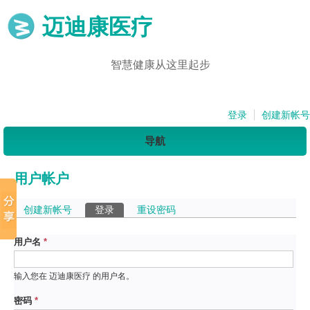
迈迪康医疗
智慧健康从这里起步
登录
创建新帐号
导航
用户帐户
主标签
创建新帐号
登录
（活动标签）
重设密码
用户名
*
输入您在 迈迪康医疗 的用户名。
密码
*