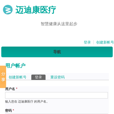
迈迪康医疗
智慧健康从这里起步
登录
创建新帐号
导航
用户帐户
主标签
创建新帐号
登录
（活动标签）
重设密码
用户名
*
输入您在 迈迪康医疗 的用户名。
密码
*