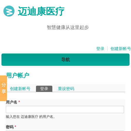
迈迪康医疗
智慧健康从这里起步
登录
创建新帐号
导航
用户帐户
主标签
创建新帐号
登录
（活动标签）
重设密码
用户名
*
输入您在 迈迪康医疗 的用户名。
密码
*