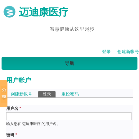
迈迪康医疗
智慧健康从这里起步
登录
创建新帐号
导航
用户帐户
主标签
创建新帐号
登录
（活动标签）
重设密码
用户名
*
输入您在 迈迪康医疗 的用户名。
密码
*