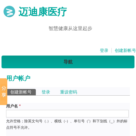
迈迪康医疗
智慧健康从这里起步
登录
创建新帐号
导航
用户帐户
主标签
创建新帐号
（活动标签）
登录
重设密码
用户名
*
允许空格；除英文句号（.）、横线（-）、单引号（'）和下划线（_）外的标
点符号不允许。