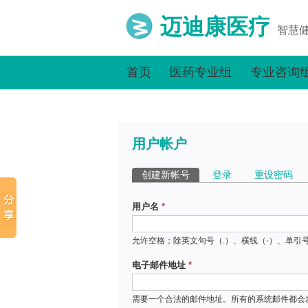
迈迪康医疗
智慧
首页
医药专业组
专业咨询
用户帐户
主标签
创建新帐号
（活动标签）
登录
重设密码
用户名
*
允许空格；除英文句号（.）、横线（-）、单引
电子邮件地址
*
需要一个合法的邮件地址。所有的系统邮件都会