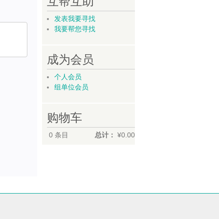
互帮互助
发表我要寻找
我要帮您寻找
成为会员
个人会员
组单位会员
购物车
0
条目
总计：
¥0.00