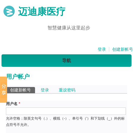
迈迪康医疗
智慧健康从这里起步
登录
创建新帐号
导航
用户帐户
主标签
创建新帐号
（活动标签）
登录
重设密码
用户名
*
允许空格；除英文句号（.）、横线（-）、单引号（'）和下划线（_）外的标
点符号不允许。