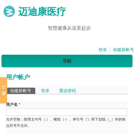
迈迪康医疗
智慧健康从这里起步
登录
创建新帐号
导航
用户帐户
主标签
创建新帐号
（活动标签）
登录
重设密码
用户名
*
允许空格；除英文句号（.）、横线（-）、单引号（'）和下划线（_）外的标
点符号不允许。